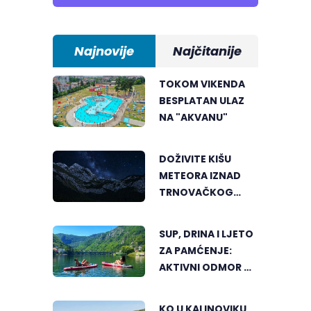
Najnovije
Najčitanije
TOKOM VIKENDA
BESPLATAN ULAZ
NA "AKVANU"
DOŽIVITE KIŠU
METEORA IZNAD
TRNOVAČKOG
JEZERA
SUP, DRINA I LJETO
ZA PAMĆENJE:
AKTIVNI ODMOR U
SRCU VIŠEGRADA
KO U KALINOVIKU