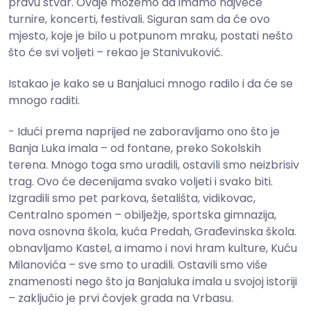
pravu stvar. Ovdje možemo da imamo najveće
turnire, koncerti, festivali. Siguran sam da će ovo
mjesto, koje je bilo u potpunom mraku, postati nešto
što će svi voljeti – rekao je Stanivuković.
Istakao je kako se u Banjaluci mnogo radilo i da će se
mnogo raditi.
- Idući prema naprijed ne zaboravljamo ono što je
Banja Luka imala – od fontane, preko Sokolskih
terena. Mnogo toga smo uradili, ostavili smo neizbrisiv
trag. Ovo će decenijama svako voljeti i svako biti.
Izgradili smo pet parkova, šetališta, vidikovac,
Centralno spomen – obilježje, sportska gimnazija,
nova osnovna škola, kuća Predah, Građevinska škola.
obnavljamo Kastel, a imamo i novi hram kulture, Kuću
Milanovića – sve smo to uradili. Ostavili smo više
znamenosti nego što ja Banjaluka imala u svojoj istoriji
– zaključio je prvi čovjek grada na Vrbasu.