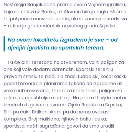
Nostalgija Banjalučana prema ovom Vojnom igralištu,
koje se nalazi uz Boriku, uz Akvanu bilo je ruglo. Mi smo
to potpuno renovirali i uredili, uložili značajna sredstva
– rekao je gradonačelnik najvećeg grada Srpske.
Na ovom lokalitetu izgrađeno je sve – od
dječjih igrališta do sportskih terena.
- Tu će biti i teretana na otvorenom, vojni poligon za
one koji vole dodatni adrenalin, sportski tereni u
pravom smislu te riječi. To znači fudbalski, košarkaški,
padel tereni koje planiramo takođe da izgradimo uz
veliko interesovanje, tereni za stoni tenis, poligon za
rolere uz ugostiteljski sadržaj. Na preko 11 hiljda metar
kvadratnih govori o ovome. Cijela Republika Srpska,
BiH, pa čak i Balkan skoro pa da nema ovakav
kompleks. Broj mališana, njihovih baka i deka,
sportista, naših sugrađana, govori da smo uradili