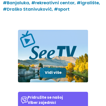
#Banjaluka,
#rekreativni centar,
#igralište,
#Draško Stanivuković,
#sport
Vidi više
Pridružite se našoj
Viber zajednici