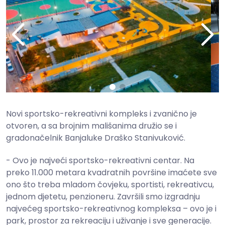
Novi sportsko-rekreativni kompleks i zvanično je
otvoren, a sa brojnim mališanima družio se i
gradonačelnik Banjaluke Draško Stanivuković.
- Ovo je najveći sportsko-rekreativni centar. Na
preko 11.000 metara kvadratnih površine imaćete sve
ono što treba mladom čovjeku, sportisti, rekreativcu,
jednom djetetu, penzioneru. Završili smo izgradnju
najvećeg sportsko-rekreativnog kompleksa – ovo je i
park, prostor za rekreaciju i uživanje i sve generacije.