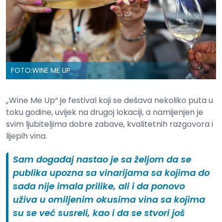
FOTO:
WINE ME UP
„Wine Me Up“ je festival koji se dešava nekoliko puta u
toku godine, uvijek na drugoj lokaciji, a namijenjen je
svim ljubiteljima dobre zabave, kvalitetnih razgovora i
lijepih vina.
Sam događaj nastao je sa željom da se
publika upozna sa vinarijama sa kojima do
sada nije imala prilike, ali i da ponovo
uživa u omiljenim okusima vina sa kojima
su se već susreli, kao i da se stvori još