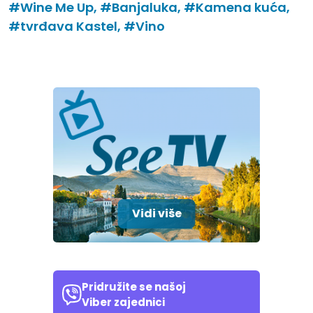
#Wine Me Up,
#Banjaluka,
#Kamena kuća,
#tvrđava Kastel,
#Vino
Vidi više
Pridružite se našoj
Viber zajednici