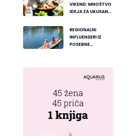
TEKOM LJETNIH
VIKEND: MNOŠTVO
VRUĆINA
IDEJA ZA UKUSAN
PORODIČNI RUČAK
REGIONALNI
INFLUENSERI IZ
POSEBNE
PERSPEKTIVE
UPOZNALI
BANJALUKU