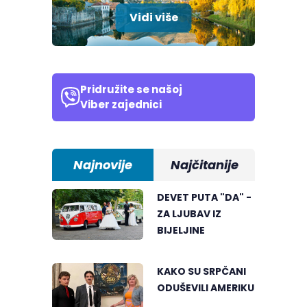
Vidi više
Pridružite se našoj
Viber zajednici
Najnovije
Najčitanije
DEVET PUTA "DA" -
ZA LJUBAV IZ
BIJELJINE
KAKO SU SRPČANI
ODUŠEVILI AMERIKU