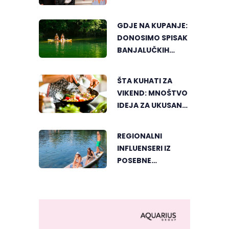
GDJE NA KUPANJE:
DONOSIMO SPISAK
BANJALUČKIH
MJESTA ZA
OSVJEŽENJE
ŠTA KUHATI ZA
TEKOM LJETNIH
VIKEND: MNOŠTVO
VRUĆINA
IDEJA ZA UKUSAN
PORODIČNI RUČAK
REGIONALNI
INFLUENSERI IZ
POSEBNE
PERSPEKTIVE
UPOZNALI
BANJALUKU