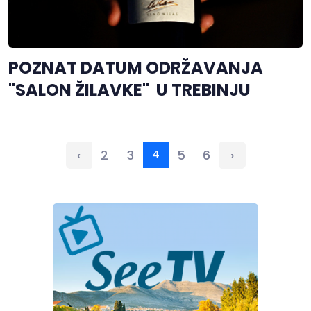
POZNAT DATUM ODRŽAVANJA
"SALON ŽILAVKE" U TREBINJU
‹
2
3
4
5
6
›