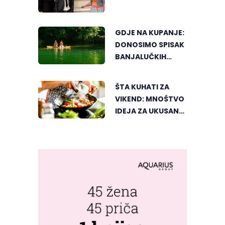
GDJE NA KUPANJE:
DONOSIMO SPISAK
BANJALUČKIH
MJESTA ZA
OSVJEŽENJE
ŠTA KUHATI ZA
TEKOM LJETNIH
VIKEND: MNOŠTVO
VRUĆINA
IDEJA ZA UKUSAN
PORODIČNI RUČAK