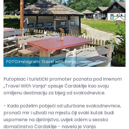
FOTO:
Instagram: Travel with Vanja
Putopisac i turistički promoter poznata pod imenom
„Travel With Vanja“ opisuje Čardaklije kao svoju
omiljenu destinaciju za bijeg od svakodnevice.
- Kada poželim pobjeći od užurbane svakodnevnice,
pronaći mir i uživati na mjestu čiji svaki kutak budi
uspomene na djetinjstvo, uvijek odem u seosko
domaćinstvo Čardaklije - navela je Vanja.