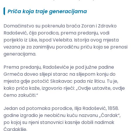
Priča koja traje generacijama
Domaćinstvo su pokrenula braća Zoran i Zdravko
Radošević, čija porodica, prema predanju, vodi
porijeklo iz Like, ispod Velebita. Istorija ovog mjesta
vezana je za zanimljivu porodičnu priču koja se prenosi
generacijama.
Prema predanju, Radoševiće je pod južne padine
Grmeča doveo slijepi starac na slijepom konju do
mjesta gdje potočić Skakavac pada niz liticu. Tu je,
kako priča kaže, izgovorio riječi: „Ovdje ustavite, ovdje
ćemo zakućiti.“
Jedan od potomaka porodice, Ilija Radošević, 1858.
godine izgradio je neobičnu kuću nazvanu „Čardak“,
po kojoj su njeni stanovnici kasnije dobili nadimak
Čardaklije.