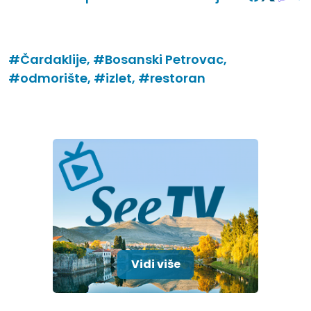
#Čardaklije,
#Bosanski Petrovac,
#odmorište,
#izlet,
#restoran
Vidi više