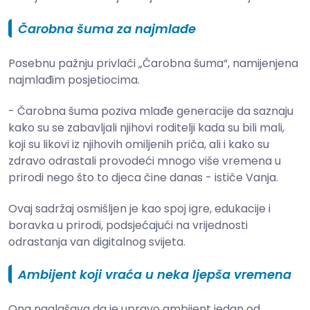
Čarobna šuma za najmlađe
Posebnu pažnju privlači „Čarobna šuma“, namijenjena
najmlađim posjetiocima.
- Čarobna šuma poziva mlađe generacije da saznaju
kako su se zabavljali njihovi roditelji kada su bili mali,
koji su likovi iz njihovih omiljenih priča, ali i kako su
zdravo odrastali provodeći mnogo više vremena u
prirodi nego što to djeca čine danas - ističe Vanja.
Ovaj sadržaj osmišljen je kao spoj igre, edukacije i
boravka u prirodi, podsjećajući na vrijednosti
odrastanja van digitalnog svijeta.
Ambijent koji vraća u neka ljepša vremena
Ona naglašava da je upravo ambijent jedan od