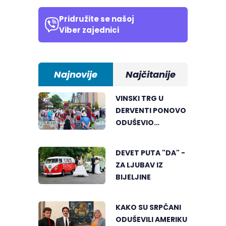
Pridružite se našoj
Viber zajednici
Najnovije
Najčitanije
VINSKI TRG U
DERVENTI PONOVO
ODUŠEVIO
POSJETIOCE
DEVET PUTA "DA" -
ZA LJUBAV IZ
BIJELJINE
KAKO SU SRPČANI
ODUŠEVILI AMERIKU