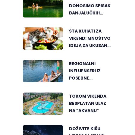
DONOSIMO SPISAK
BANJALUČKIH
MJESTA ZA
OSVJEŽENJE
ŠTA KUHATI ZA
TEKOM LJETNIH
VIKEND: MNOŠTVO
VRUĆINA
IDEJA ZA UKUSAN
PORODIČNI RUČAK
REGIONALNI
INFLUENSERI IZ
POSEBNE
PERSPEKTIVE
UPOZNALI
TOKOM VIKENDA
BANJALUKU
BESPLATAN ULAZ
NA "AKVANU"
DOŽIVITE KIŠU