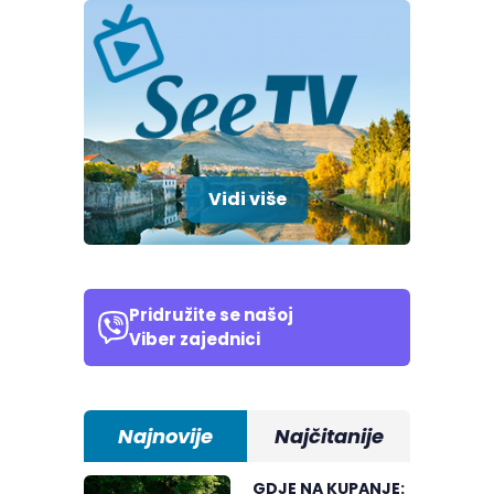
Vidi više
Pridružite se našoj
Viber zajednici
Najnovije
Najčitanije
GDJE NA KUPANJE: