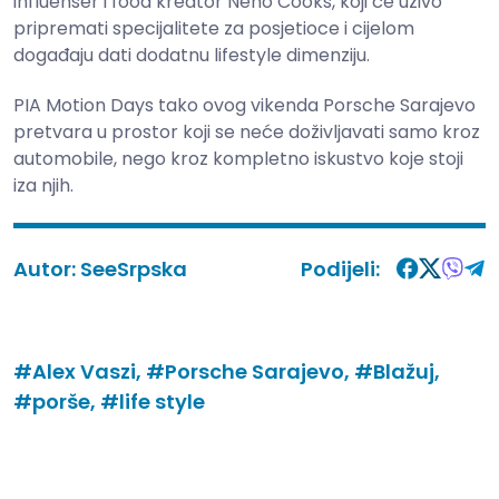
influenser i food kreator Neno Cooks, koji će uživo
pripremati specijalitete za posjetioce i cijelom
događaju dati dodatnu lifestyle dimenziju.
PIA Motion Days tako ovog vikenda Porsche Sarajevo
pretvara u prostor koji se neće doživljavati samo kroz
automobile, nego kroz kompletno iskustvo koje stoji
iza njih.
Autor:
SeeSrpska
Podijeli:
#Alex Vaszi,
#Porsche Sarajevo,
#Blažuj,
#porše,
#life style