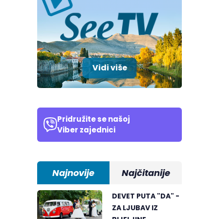
Vidi više
Pridružite se našoj
Viber zajednici
Najnovije
Najčitanije
DEVET PUTA "DA" -
ZA LJUBAV IZ