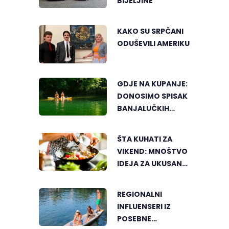
BIJELJINE
KAKO SU SRPČANI
ODUŠEVILI AMERIKU
GDJE NA KUPANJE:
DONOSIMO SPISAK
BANJALUČKIH
MJESTA ZA
OSVJEŽENJE
ŠTA KUHATI ZA
TEKOM LJETNIH
VIKEND: MNOŠTVO
VRUĆINA
IDEJA ZA UKUSAN
PORODIČNI RUČAK
REGIONALNI
INFLUENSERI IZ
POSEBNE