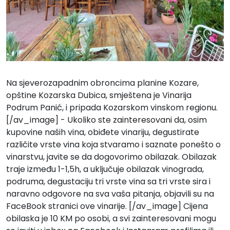
Na sjeverozapadnim obroncima planine Kozare,
opštine Kozarska Dubica, smještena je Vinarija
Podrum Panić, i pripada Kozarskom vinskom regionu.
[/av_image] - Ukoliko ste zainteresovani da, osim
kupovine naših vina, obiđete vinariju, degustirate
različite vrste vina koja stvaramo i saznate ponešto o
vinarstvu, javite se da dogovorimo obilazak. Obilazak
traje između 1-1,5h, a uključuje obilazak vinograda,
podruma, degustaciju tri vrste vina sa tri vrste sira i
naravno odgovore na sva vaša pitanja, objavili su na
FaceBook
stranici ove vinarije. [/av_image] Cijena
obilaska je 10 KM po osobi, a svi zainteresovani mogu