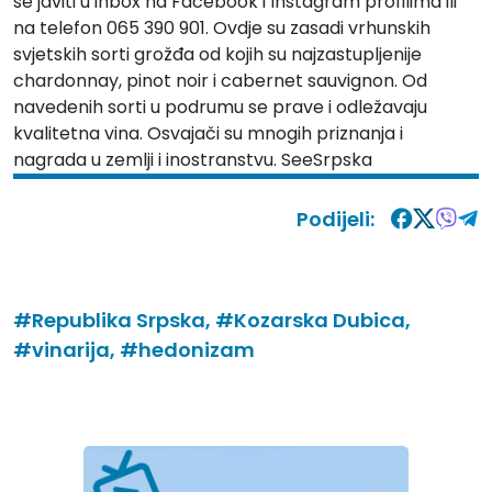
se javiti u inbox na Facebook i Instagram profilima ili
na telefon 065 390 901. Ovdje su zasadi vrhunskih
svjetskih sorti grožđa od kojih su najzastupljenije
chardonnay, pinot noir i cabernet sauvignon. Od
navedenih sorti u podrumu se prave i odležavaju
kvalitetna vina. Osvajači su mnogih priznanja i
nagrada u zemlji i inostranstvu. SeeSrpska
Podijeli:
#Republika Srpska,
#Kozarska Dubica,
#vinarija,
#hedonizam