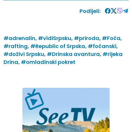
Podijeli:
#adrenalin,
#vidiSrpsku,
#priroda,
#Foča,
#rafting,
#Republic of Srpska,
#fočanski,
#doživi Srpsku,
#Drinska avantura,
#rijeka
Drina,
#omladinski pokret