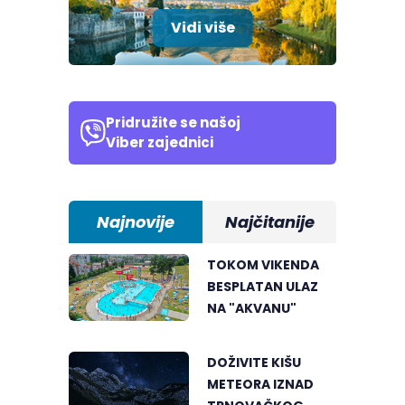
Vidi više
Pridružite se našoj
Viber zajednici
Najnovije
Najčitanije
TOKOM VIKENDA
BESPLATAN ULAZ
NA "AKVANU"
DOŽIVITE KIŠU
METEORA IZNAD