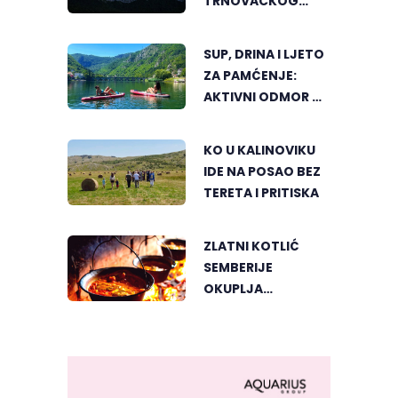
TRNOVAČKOG
JEZERA
SUP, DRINA I LJETO
ZA PAMĆENJE:
AKTIVNI ODMOR U
SRCU VIŠEGRADA
KO U KALINOVIKU
IDE NA POSAO BEZ
TERETA I PRITISKA
ZLATNI KOTLIĆ
SEMBERIJE
OKUPLJA
LJUBITELJE
RIBLJEG PAPRIKAŠA
U DVOROVIMA