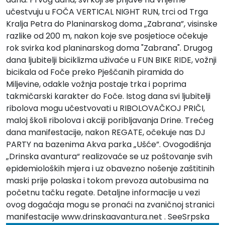
učestvuju u FOČA VERTICAL NIGHT RUN, trci od Trga
Kralja Petra do Planinarskog doma „Zabrana”, visinske
razlike od 200 m, nakon koje sve posjetioce očekuje
rok svirka kod planinarskog doma "Zabrana". Drugog
dana ljubitelji biciklizma uživaće u FUN BIKE RIDE, vožnji
bicikala od Foče preko Pješčanih piramida do
Miljevine, odakle vožnja postaje trka i poprima
takmičarski karakter do Foče. Istog dana svi ljubitelji
ribolova mogu učestvovati u RIBOLOVAČKOJ PRIČI,
maloj školi ribolova i akciji poribljavanja Drine. Trećeg
dana manifestacije, nakon REGATE, očekuje nas DJ
PARTY na bazenima Akva parka „Ušće”. Ovogodišnja
„Drinska avantura“ realizovaće se uz poštovanje svih
epidemioloških mjera i uz obavezno nošenje zaštitinih
maski prije polaska i tokom prevoza autobusima na
početnu tačku regate. Detaljne informacije u vezi
ovog dogaćaja mogu se pronaći na zvaničnoj stranici
manifestacije
www.drinskaavantura.net
. SeeSrpska