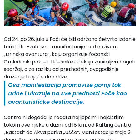
Od 24. do 26. jula u Foči će biti održana četvrto izdanje
turističko-zabavne manifestacije pod nazivom
„Drinska avantura“, koju organizuje fočanski
Omladinski pokret. Učesnike očekuju zanimljivi i bogati
sadržaji, a za razliku od prethodnih, ovogodišnje
druženje trajaće dan duže.
Ova manifestacija promoviše gornji tok
Drine i ukazuje na sve prednosti Foče kao
avanturističke destinacije.
Centralni događaj je regata najljepšim i najčistijim
tokom ove rijeke u dužini od 18 km, od Rafting centra
„Bastasi” do Akva parka „Ušće”. Manifestacija traje 3
dana. Prvog dana, svi koji se prijave na vrijeme